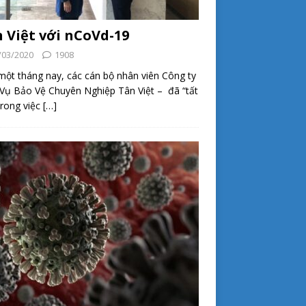
 Việt với nCoVd-19
/03/2020
1908
ột tháng nay, các cán bộ nhân viên Công ty
Vụ Bảo Vệ Chuyên Nghiệp Tân Việt – đã “tất
trong việc
[…]