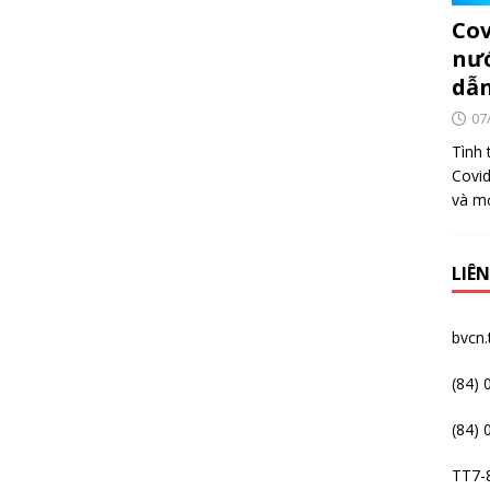
Cov
nướ
dẫ
07
Tình 
Covid
và mọ
LIÊN
bvcn
(84) 
(84) 
TT7-8