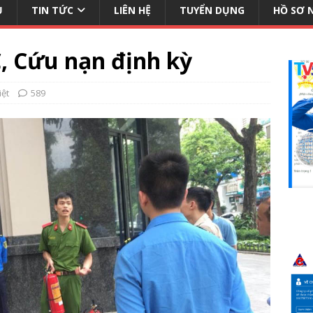
Ụ
TIN TỨC
LIÊN HỆ
TUYỂN DỤNG
HỒ SƠ 
, Cứu nạn định kỳ
iệt
589