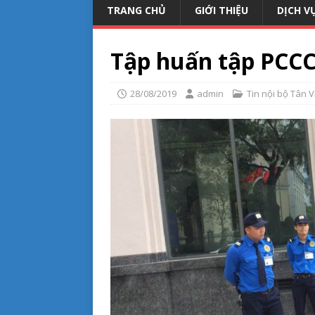
TRANG CHỦ
GIỚI THIỆU
DỊCH V
Tập huấn tập PCCC
28/08/2019
admin
Tin nội bộ Tân V