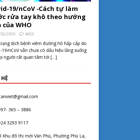
id-19/nCoV -Cách tự làm
c rửa tay khô theo hướng
n của WHO
/02/2020
4633
trạng dịch bệnh viêm đường hô hấp cấp do
-19/nCoV vẫn chưa có dấu hiệu lắng xuống
i người rất quan tâm tới
[…]
 HỆ
.tanviet@gmail.com
097- 365 – 3886
024 3293 9117
 Khu đô thị mới Văn Phú, Phường Phú La,