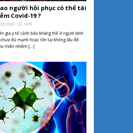
sao người hồi phục có thể tái
ễm Covid-19 ?
/02/2020
1475
n gia y tế cảnh báo kháng thể ở người bình
chưa đủ mạnh hoặc tồn tại không lâu để
 họ miễn nhiễm
[…]