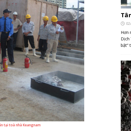
Tân
02
Hơn m
Dịch 
bật” 
ấn tại toà nhà Keangnam