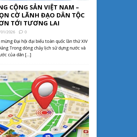
NG CỘNG SẢN VIỆT NAM –
ỌN CỜ LÃNH ĐẠO DÂN TỘC
ƠN TỚI TƯƠNG LAI
/01/2026
0
mừng Đại hội đại biểu toàn quốc lần thứ XIV
ảng Trong dòng chảy lịch sử dựng nước và
nước của dân
[…]