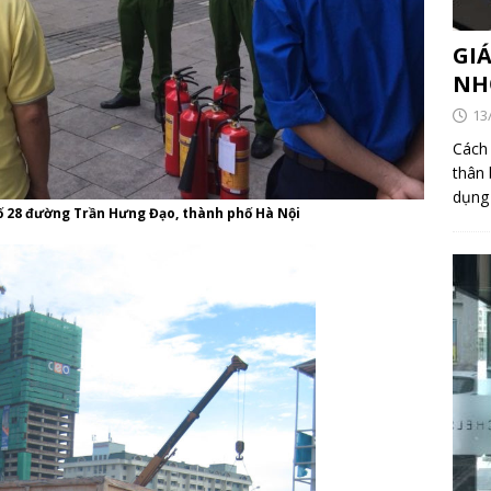
GI
NH
13
Cách 
thân 
dụng
ố 28 đường Trần Hưng Đạo, thành phố Hà Nội