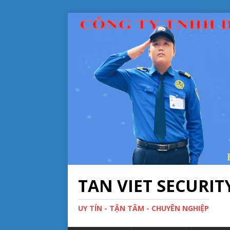
TAN VIET SECURIT
UY TÍN - TẬN TÂM - CHUYÊN NGHIỆP