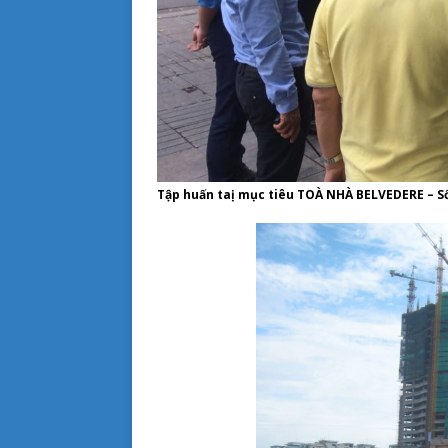
Tập huấn taị mục tiêu TOÀ NHÀ BELVEDERE – S