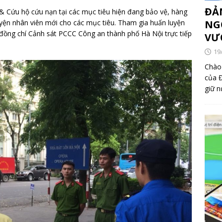
ĐẢ
 Cứu hộ cứu nạn tại các mục tiêu hiện đang bảo vệ, hàng
uyện nhân viên mới cho các mục tiêu. Tham gia huấn luyện
NG
 đồng chí Cảnh sát PCCC Công an thành phố Hà Nội trực tiếp
VƯ
19
Chào 
của Đ
giữ 