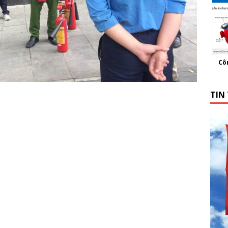
Cô
TIN